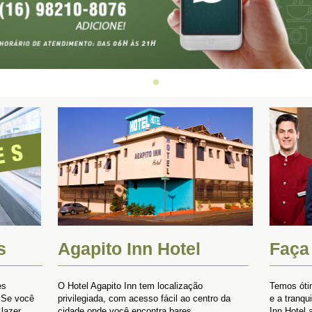
s
Agapito Inn Hotel
Faça
es
O Hotel Agapito Inn tem localização
Temos óti
 Se você
privilegiada, com acesso fácil ao centro da
e a tranqu
lazer,
cidade onde você encontra bares,
Inn Hotel 