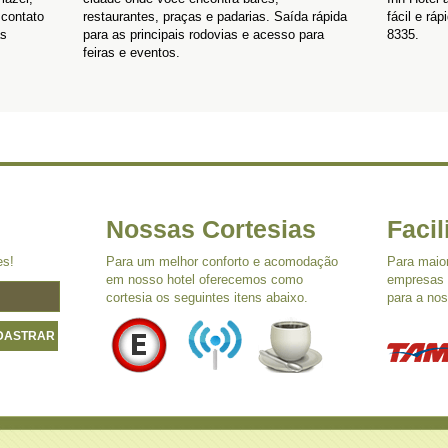
 contato
restaurantes, praças e padarias. Saída rápida
fácil e rá
as
para as principais rodovias e acesso para
8335.
feiras e eventos.
Nossas Cortesias
Faci
es!
Para um melhor conforto e acomodação
Para maio
em nosso hotel oferecemos como
empresas 
cortesia os seguintes itens abaixo.
para a nos
DASTRAR